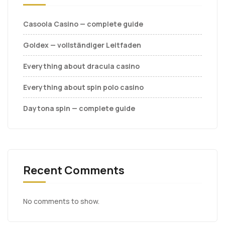
Casoola Casino — complete guide
Goldex — vollständiger Leitfaden
Everything about dracula casino
Everything about spin polo casino
Daytona spin — complete guide
Recent Comments
No comments to show.