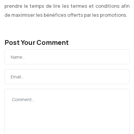
prendre le temps de lire les termes et conditions afin
de maximiser les bénéfices offerts par les promotions.
Post Your Comment