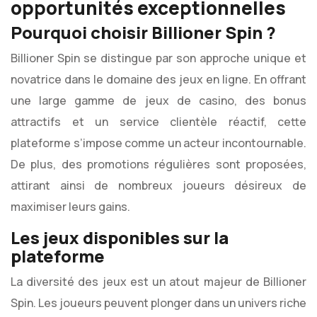
opportunités exceptionnelles
Pourquoi choisir Billioner Spin ?
Billioner Spin se distingue par son approche unique et
novatrice dans le domaine des jeux en ligne. En offrant
une large gamme de jeux de casino, des bonus
attractifs et un service clientèle réactif, cette
plateforme s’impose comme un acteur incontournable.
De plus, des promotions régulières sont proposées,
attirant ainsi de nombreux joueurs désireux de
maximiser leurs gains.
Les jeux disponibles sur la
plateforme
La diversité des jeux est un atout majeur de Billioner
Spin. Les joueurs peuvent plonger dans un univers riche